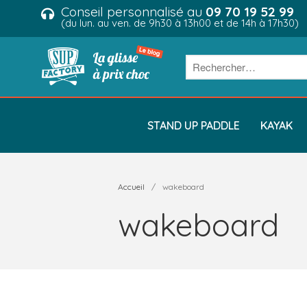
Conseil personnalisé au
09 70 19 52 99
(du lun. au ven. de 9h30 à 13h00 et de 14h à 17h30)
STAND UP PADDLE
KAYAK
Accueil
/
wakeboard
wakeboard