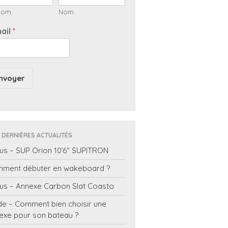
nom
Nom
ail
*
nvoyer
 DERNIÈRES ACTUALITÉS
us – SUP Orion 10’6″ SUPITRON
ment débuter en wakeboard ?
us – Annexe Carbon Slat Coasto
de – Comment bien choisir une
exe pour son bateau ?