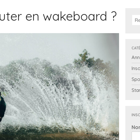
ter en wakeboard ?
CAT
Ann
Inso
Spo
Sta
INSC
No