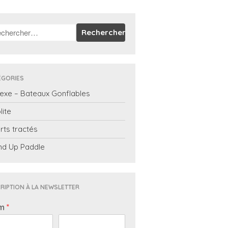
ÉGORIES
exe – Bateaux Gonflables
lite
rts tractés
nd Up Paddle
RIPTION À LA NEWSLETTER
m
*