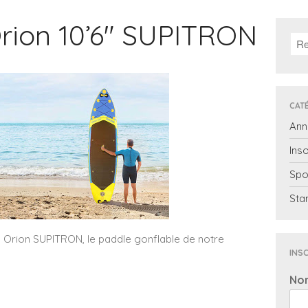
rion 10’6″ SUPITRON
CAT
Ann
Inso
Spo
Sta
P Orion SUPITRON, le paddle gonflable de notre
INSC
No