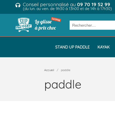
Conseil personnalisé au
09 70 19 52 99
(du lun. au ven. de 9h30 à 13h00 et de 14h à 17h30)
STAND UP PADDLE
KAYAK
Accueil
/
paddle
paddle