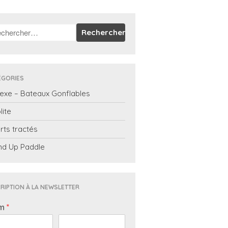
ÉGORIES
exe – Bateaux Gonflables
lite
rts tractés
nd Up Paddle
RIPTION À LA NEWSLETTER
m
*