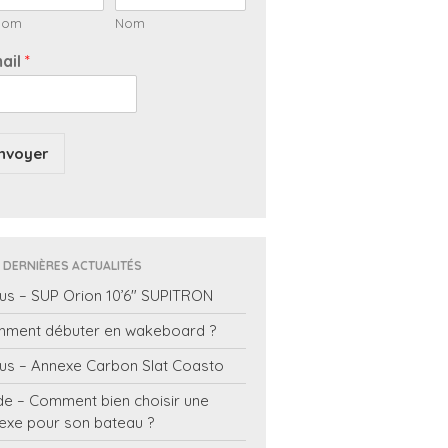
nom
Nom
ail
*
nvoyer
 DERNIÈRES ACTUALITÉS
us – SUP Orion 10’6″ SUPITRON
ment débuter en wakeboard ?
us – Annexe Carbon Slat Coasto
de – Comment bien choisir une
exe pour son bateau ?