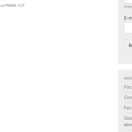
 up Paddle
,
SUP
Pré
E-m
E
NOS
Foc
Com
Foc
Gui
ann