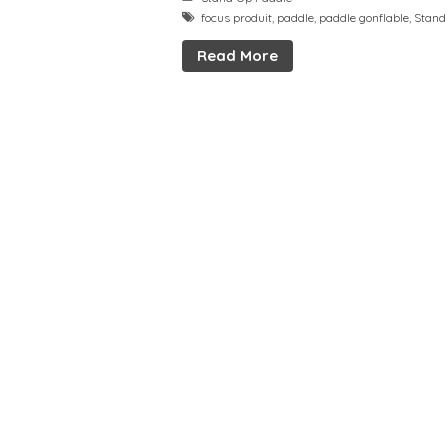
focus produit
,
paddle
,
paddle gonflable
,
Stand
Read More