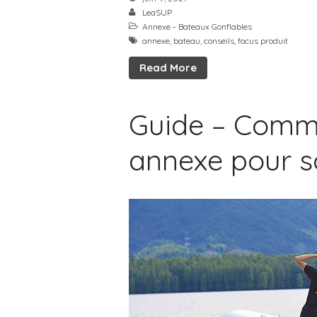
LeaSUP
Annexe - Bateaux Gonflables
annexe
,
bateau
,
conseils
,
focus produit
Read More
Guide – Comme
annexe pour s