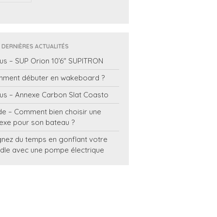
 DERNIÈRES ACTUALITÉS
us – SUP Orion 10’6″ SUPITRON
ment débuter en wakeboard ?
us – Annexe Carbon Slat Coasto
de – Comment bien choisir une
exe pour son bateau ?
nez du temps en gonflant votre
dle avec une pompe électrique