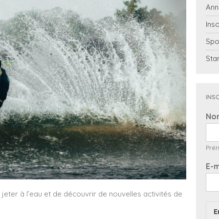
Ann
Inso
Spo
Sta
INSC
No
Pré
E-m
jeter à l’eau et de découvrir de nouvelles activités de
E