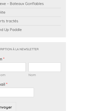
exe – Bateaux Gonflables
lite
rts tractés
nd Up Paddle
RIPTION À LA NEWSLETTER
m
*
nom
Nom
ail
*
nvoyer