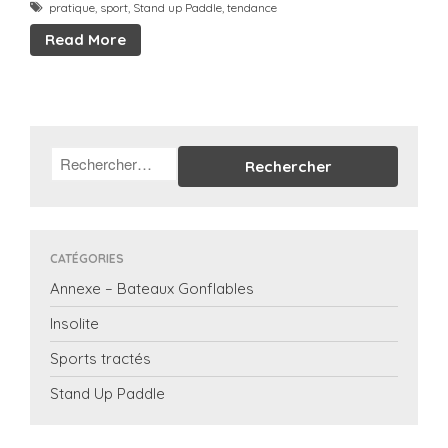
pratique
,
sport
,
Stand up Paddle
,
tendance
Read More
CATÉGORIES
Annexe – Bateaux Gonflables
Insolite
Sports tractés
Stand Up Paddle