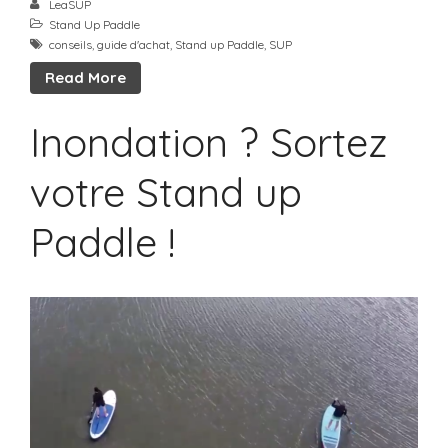
LeaSUP
Stand Up Paddle
conseils
,
guide d'achat
,
Stand up Paddle
,
SUP
Read More
Inondation ? Sortez
votre Stand up
Paddle !